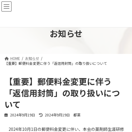
コ
ナ
東京都薬剤師会 薬剤師生涯研修認定制度
ン
ビ
テ
ゲ
ン
ー
ツ
シ
お知らせ
へ
ョ
ス
ン
キ
に
ッ
移
プ
動
HOME
お知らせ
【重要】郵便料金変更に伴う「返信用封筒」の取り扱いについて
【重要】郵便料金変更に伴う
「返信用封筒」の取り扱いにつ
いて
最
2024年9月19日
2024年9月19日
都薬
終
更
2024年10月1日の郵便料金変更に伴い、本会の薬剤師生涯研修
新