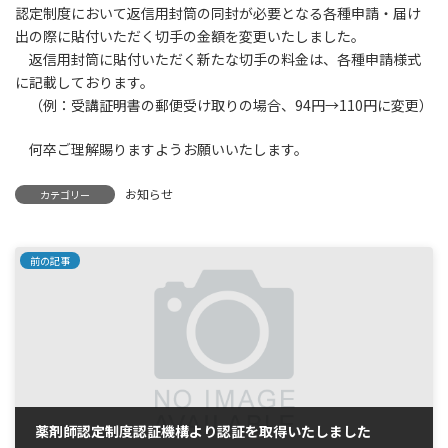
認定制度において返信用封筒の同封が必要となる各種申請・届け
日
時
出の際に貼付いただく切手の金額を変更いたしました。
:
返信用封筒に貼付いただく新たな切手の料金は、各種申請様式
に記載しております。
（例：受講証明書の郵便受け取りの場合、94円→110円に変更）
何卒ご理解賜りますようお願いいたします。
お知らせ
カテゴリー
前の記事
薬剤師認定制度認証機構より認証を取得いたしました